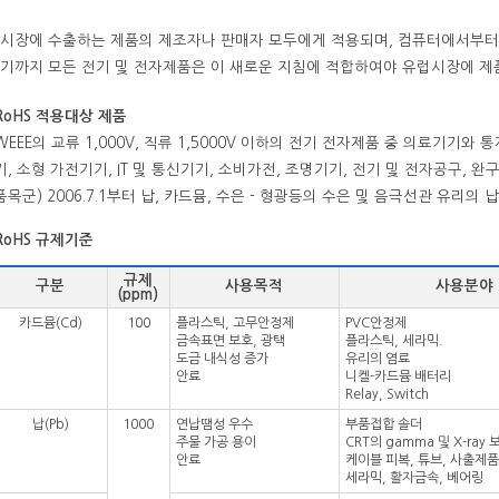
시장에 수출하는 제품의 제조자나 판매자 모두에게 적용되며, 컴퓨터에서부터 
기까지 모든 전기 및 전자제품은 이 새로운 지침에 적합하여야 유럽시장에 제품
RoHS 적용대상 제품
WEEE의 교류 1,000V, 직류 1,5000V 이하의 전기 전자제품 중 의료기기
기, 소형 가전기기, IT 및 통신기기, 소비가전, 조명기기, 전기 및 전자공구, 완
품목군) 2006.7.1부터 납, 카드뮴, 수은 - 형광등의 수은 및 음극선관 유리의 
RoHS 규제기준
규제
구분
사용목적
사용분야
(ppm)
카드뮴(Cd)
100
플라스틱, 고무안정제
PVC안정제
금속표면 보호, 광택
플라스틱, 세라믹.
도금 내식성 증가
유리의 염료
안료
니켈-카드뮴 배터리
Relay, Switch
납(Pb)
1000
연납땜성 우수
부품접합 솔더
주물 가공 용이
CRT의 gamma 및 X-ray
안료
케이블 피복, 튜브, 사출제품
세라믹, 활자금속, 베어링