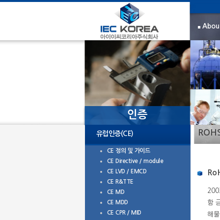
Abou
인증
ROH
유럽인증(CE)
CE 정의 및 가이드
CE Directive / module
CE LVD / EMCD
Ro
CE R&TTE
200
CE MD
CE MDD
함 
CE CPR / MID
해물