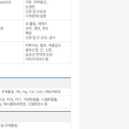
switch
구토, 피부발진,
눈경련
신장 및 뇌손상
시력장애/실명
코 흘림, 재채기
 등
코피, 경련, 천식
폐암
신장 및 간 손상, 급사
피부이상, 탈모, 체중감소
중추신경, 간, 신장,
갑상선 면역계 손상
이타이이타이 병
: Pb, Hg, Cd, Cr6+, PBB/PBDE
B, PCN, PCT, 석면화합물, 니켈화합물,
, 헥사클로로벤젠, 사염화탄소 등
질 규제물질 :