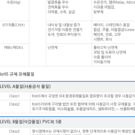
수은(Hg)
발광효율 우수
수은전지, 램프Relay, Micro
전력효율 우수
치과용 아말감,
의약용, 소독, 살균
방부제
6가크롬(Cr6+)
내식성 및 내열성 증가
배터리, 스테인레스 용접
전기저항 이용한 전열기
합금, 주물, 비철합금Screw
도색, 안료의 부식방지
페인트, 안료, 고무
시멘트, 토너
PBBs PBDEs
난연제
플라스틱 난연제
코팅 및 도료의 난연제
각종 폴리머
기타첨가제
RoHS 규제 유해물질
LEVEL A물질(사용금지 물질)
Class1
RoHS에서 규정한 6대 환경유해물질로 함유량이 초과할 경우 사용금지 규제물질 
Class2
RoHS이외에 구각별 법안 또한 협약에 의해 사용금지 사항 규제물질 : PC
유기주석화합물, 비소화홥물, 포름알데히드, 염화파라핀,ㅡ 브롬화메틸
LEVEL B물질(삭감물질) PVC외 5종
Class3
현시점에서는 규제사항이 없으나, 향후 단계적으로 사용금지 예정인 물