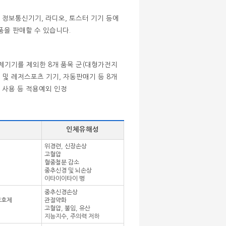
정보통신기기, 라디오, 토스터 기기 등에
을 판매할 수 있습니다.
와 통제기기를 제외한 8개 품목 군(대형가전지
구 및 레저스포츠 기기, 자동판매기 등 8개
납 사용 등 적용예외 인정
인체유해성
위경련, 신장손상
고혈압
혈중철분 감소
중추신경 및 뇌손상
이타이이타이 병
중추신경손상
 보호제
관절약화
고혈압, 불임, 유산
지능지수, 주의력 저하